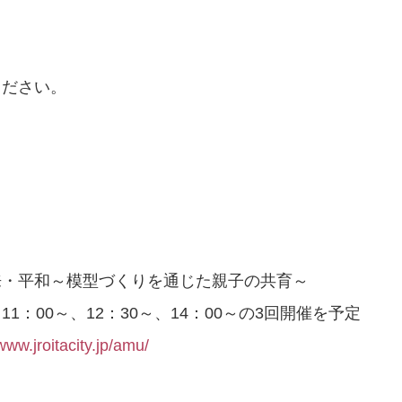
ください。
来・平和～模型づくりを通じた親子の共育～
11：00～、12：30～、14：00～の3回開催を予定
/www.jroitacity.jp/amu/